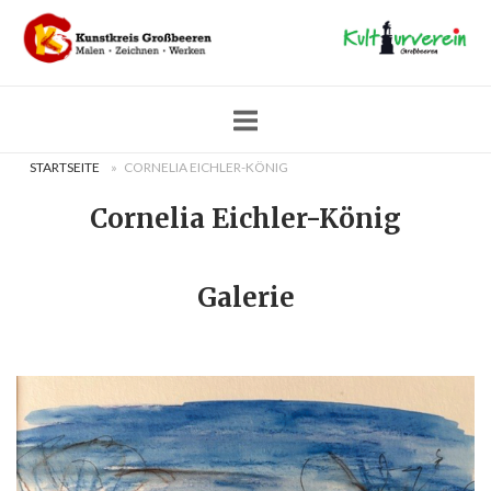
Skip
Home
to
content
STARTSEITE
»
CORNELIA EICHLER-KÖNIG
Cornelia Eichler-König
Galerie